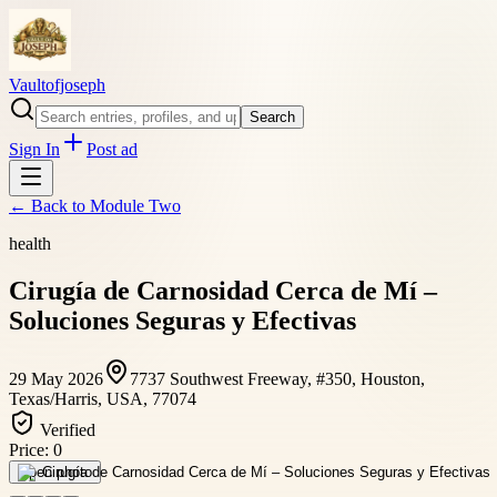
Vaultofjoseph
Search
Sign In
Post ad
← Back to
Module Two
health
Cirugía de Carnosidad Cerca de Mí –
Soluciones Seguras y Efectivas
29 May 2026
7737 Southwest Freeway, #350, Houston,
Texas/Harris, USA, 77074
Verified
Price:
0
Open photo