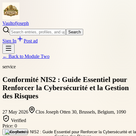
Vaultofjoseph
Search
Sign In
Post ad
← Back to
Module Two
service
Conformité NIS2 : Guide Essentiel pour
Renforcer la Cybersécurité et la Gestion
des Risques
27 May 2026
Clos Joseph Otten 30, Brussels, Belgium, 1090
Verified
Price:
0
Open photo