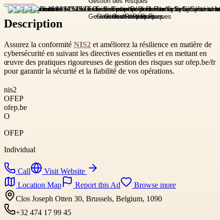
Description
Assurez la conformité
NIS2
et améliorez la résilience en matière de
cybersécurité en suivant les directives essentielles et en mettant en
œuvre des pratiques rigoureuses de gestion des risques sur ofep.be/fr
pour garantir la sécurité et la fiabilité de vos opérations.
nis2
OFEP
ofep.be
O
OFEP
Individual
Call
Visit Website
Location Map
Report this Ad
Browse more
Clos Joseph Otten 30, Brussels, Belgium, 1090
+32 474 17 99 45