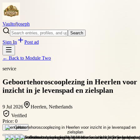
Vaultofjoseph
Search
Sign In
Post ad
← Back to
Module Two
service
Geboortehoroscooplezing in Heerlen voor
inzicht in je levenspad en zielsplan
9 Jul 2026
Heerlen, Netherlands
Verified
Price:
0
Open photo