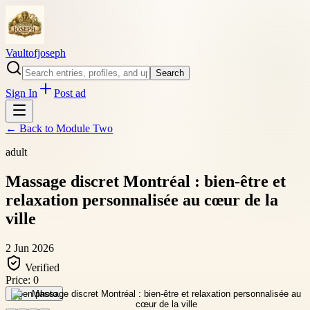
Vaultofjoseph
Search
Sign In
Post ad
← Back to
Module Two
adult
Massage discret Montréal : bien-être et
relaxation personnalisée au cœur de la
ville
2 Jun 2026
Verified
Price:
0
Open photo