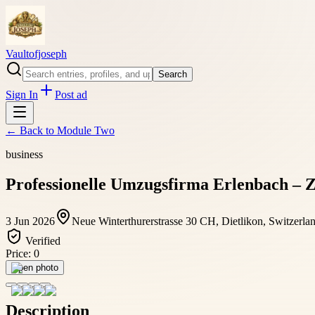
Vaultofjoseph
Search
Sign In
Post ad
← Back to
Module Two
business
Professionelle Umzugsfirma Erlenbach – Z
3 Jun 2026
Neue Winterthurerstrasse 30 CH, Dietlikon, Switzerla
Verified
Price:
0
Open photo
Description