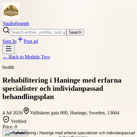
Vaultofjoseph
Search
Sign In
Post ad
← Back to
Module Two
health
Rehabilitering i Haninge med erfarna
specialister och individanpassad
behandlingsplan
4 Jul 2026
Valfiskens gata 800, Haninge, Sweden, 13664
Verified
Price:
0
Open photo