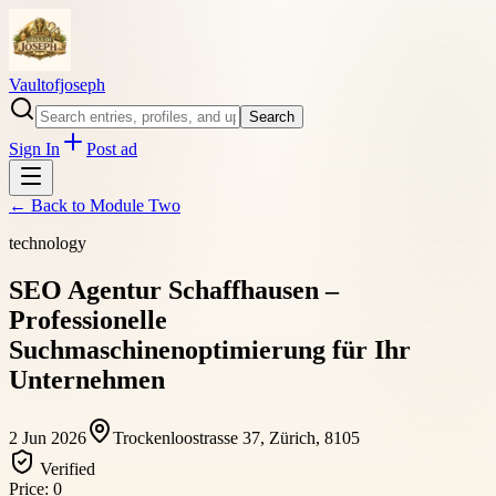
Vaultofjoseph
Search
Sign In
Post ad
← Back to
Module Two
technology
SEO Agentur Schaffhausen –
Professionelle
Suchmaschinenoptimierung für Ihr
Unternehmen
2 Jun 2026
Trockenloostrasse 37, Zürich, 8105
Verified
Price:
0