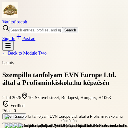
Vaultofjoseph
Search
Sign In
Post ad
← Back to
Module Two
beauty
Szempilla tanfolyam EVN Europe Ltd.
által a Profisminkiskola.hu képzésén
2 Jul 2026
10. Szinyei street, Budapest, Hungary, H1063
Verified
Price:
0
Open photo