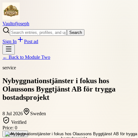
Vaultofjoseph
Search
Sign In
Post ad
← Back to
Module Two
service
Nybyggnationstjänster i fokus hos
Olaussons Byggtjänst AB för trygga
bostadsprojekt
8 Jul 2026
Sweden
Verified
Price:
0
Open photo