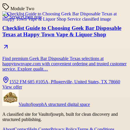
Module Two
Service
Open now
Checklist Guide to Choosing Geek Bar Disposable
Texas at Happy Town Vape & Liquor Shop
Find premium Geek Bar Disposable Texas selections at
happytownvape.com with convenient ordering and trusted customer
service. Explore qualit…
1552 FM 685 #105A, Pflugerville, United States, TX 78660
View offer
Vaultofjoseph
A structured digital space
A classified site for Vaultofjoseph, built for clean discovery and
structured publishing.
About
Contact
Help Center
Privacy Policy
Terms & Conditions