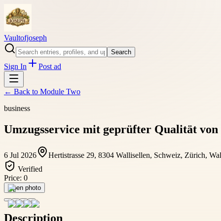
Vaultofjoseph
Search
Sign In
Post ad
← Back to
Module Two
business
Umzugsservice mit geprüfter Qualität v
6 Jul 2026
Hertistrasse 29, 8304 Wallisellen, Schweiz, Zürich, Wal
Verified
Price:
0
Open photo
Description