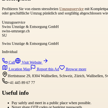
Profitieren Sie von einem stressfreien
Umzugsservice
mit Komplettpak
oder geschäftliche Umzug pünktlich und sorgfältig abgeschlossen wir
Umzugsservice
Swiss Umzüge & Entsorgung GmbH
swiss-umzuege.ch
SU
Swiss Umzüge & Entsorgung GmbH
Individual
Call
Visit Website
Location Map
Report this Ad
Browse more
Hertistrasse 29, 8304 Wallisellen, Schweiz, Zürich, Wallisellen, 
+41 445 89 67 77
Useful info
Pay safely and meet in a public place when possible.
Never share OTP codes or banking passwords.